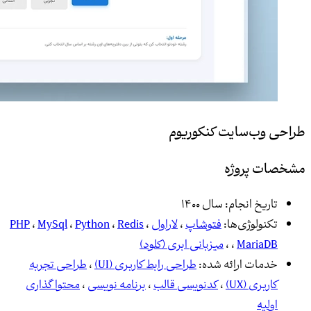
طراحی وب‌سایت کنکوریوم
مشخصات پروژه
تاریخ انجام:
سال 1400
تکنولوژی‌ها:
فتوشاپ
،
لاراول
،
Redis
،
Python
،
MySql
،
PHP
MariaDB
،
،
میزبانی ابری (کلود)
خدمات ارائه شده:
طراحی رابط کاربری (UI)
،
طراحی تجربه
کاربری (UX)
،
کدنویسی قالب
،
برنامه نویسی
،
محتوا گذاری
اولیه